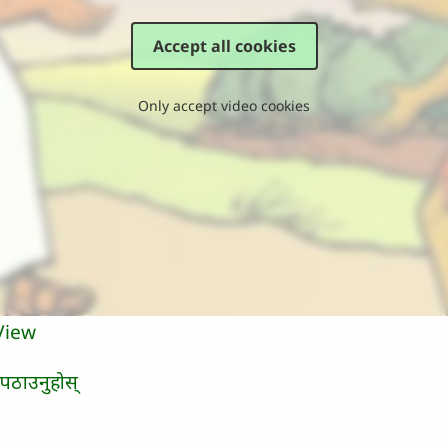
Accept all cookies
Only accept video cookies
View
 पठाउनुहोस्