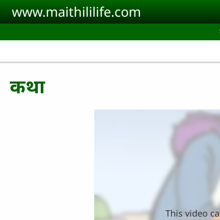
Skip to main content
www.maithililife.com
कथा
This video ca