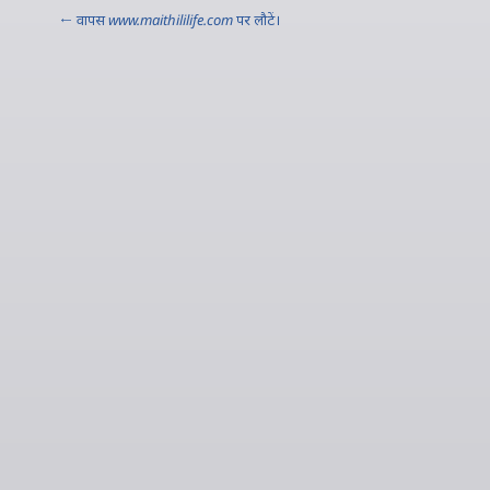
← वापस
www.maithililife.com
पर लौटें।